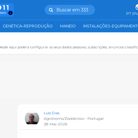
911
Buscar em 333
reais
PT (Po
GENÉTICA-REPRODUÇÃO
MANEIO
INSTALAÇÕES-EQUIPAMEN
sde aqui poderá configurar os seus dados pessoais, subscrições, anúncios classifica
Luís Dias
Agrónomo/Zootécnico - Portugal
28-Mai-2026