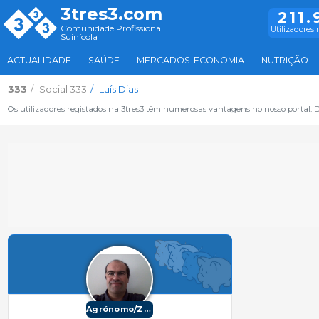
3tres3.com
211.
Comunidade Profissional
Utilizadores 
Suinícola
ACTUALIDADE
SAÚDE
MERCADOS-ECONOMIA
NUTRIÇÃO
333
Social 333
Luís Dias
Os utilizadores registados na 3tres3 têm numerosas vantagens no nosso portal. De
Agrónomo/Zootécnico