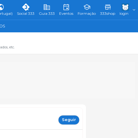
rtugal)
Social 333
Guia 333
Eventos
Formação
333shop
login
TOS
dos, etc.
Seguir