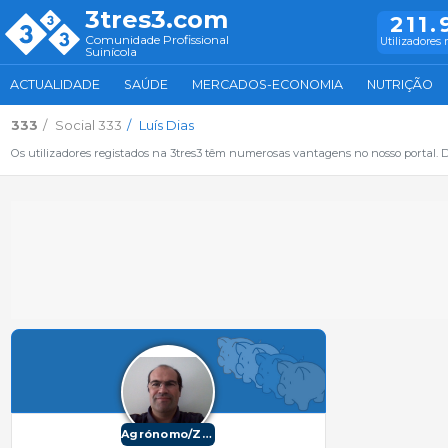
3tres3.com
211.
Comunidade Profissional
Utilizadores 
Suinícola
ACTUALIDADE
SAÚDE
MERCADOS-ECONOMIA
NUTRIÇÃO
333
Social 333
Luís Dias
Os utilizadores registados na 3tres3 têm numerosas vantagens no nosso portal. De
Agrónomo/Zootécnico