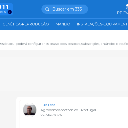
911
Buscar em 333
reais
PT (Po
GENÉTICA-REPRODUÇÃO
MANEIO
INSTALAÇÕES-EQUIPAMEN
sde aqui poderá configurar os seus dados pessoais, subscrições, anúncios classifica
Luís Dias
Agrónomo/Zootécnico - Portugal
27-Mai-2026