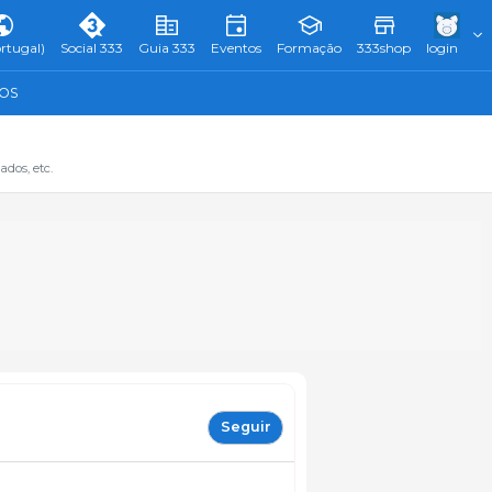
rtugal)
Social 333
Guia 333
Eventos
Formação
333shop
login
TOS
dos, etc.
Seguir