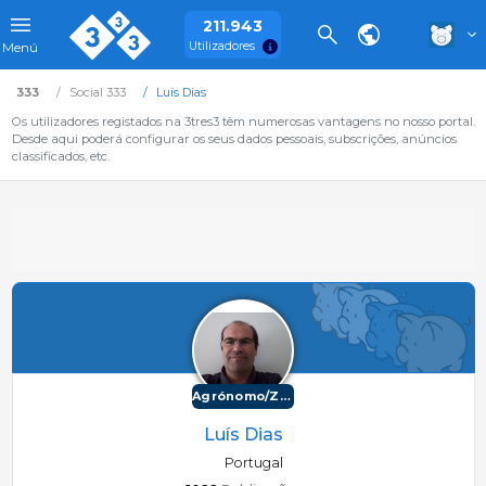
211.943
Utilizadores
Menú
333
Social 333
Luís Dias
Os utilizadores registados na 3tres3 têm numerosas vantagens no nosso portal.
Desde aqui poderá configurar os seus dados pessoais, subscrições, anúncios
classificados, etc.
Agrónomo/Zootécnico
Luís Dias
Portugal