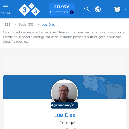
211.976
Utilizadores
Menú
333
Social 333
Luís Dias
Os utilizadores registados na 3tres3 têm numerosas vantagens no nosso portal.
Desde aqui poderá configurar os seus dados pessoais, subscrições, anúncios
classificados, etc.
Agrónomo/Zootécnico
Luís Dias
Portugal