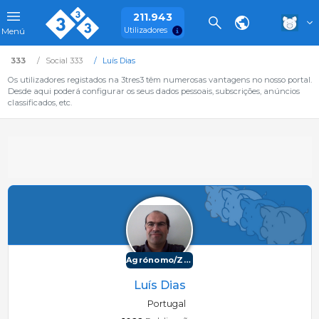
211.943
Utilizadores
Menú
333
Social 333
Luís Dias
Os utilizadores registados na 3tres3 têm numerosas vantagens no nosso portal.
Desde aqui poderá configurar os seus dados pessoais, subscrições, anúncios
classificados, etc.
Agrónomo/Zootécnico
Luís Dias
Portugal