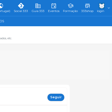
rtugal)
Social 333
Guia 333
Eventos
Formação
333shop
login
TOS
dos, etc.
Seguir