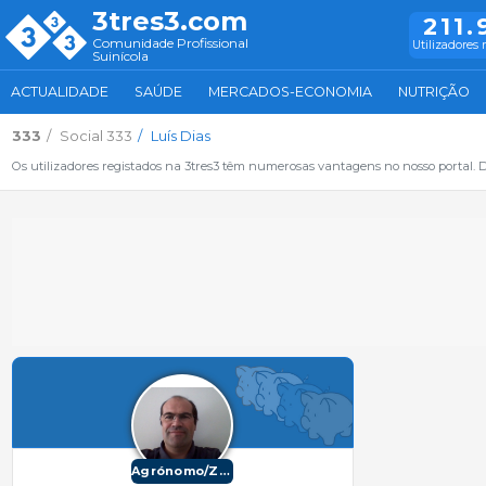
3tres3.com
211.
Comunidade Profissional
Utilizadores 
Suinícola
ACTUALIDADE
SAÚDE
MERCADOS-ECONOMIA
NUTRIÇÃO
333
Social 333
Luís Dias
Os utilizadores registados na 3tres3 têm numerosas vantagens no nosso portal. De
Agrónomo/Zootécnico