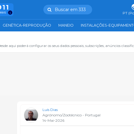
911
Buscar em 333
reais
PT (Po
GENÉTICA-REPRODUÇÃO
MANEIO
INSTALAÇÕES-EQUIPAMEN
sde aqui poderá configurar os seus dados pessoais, subscrições, anúncios classifica
Luís Dias
Agrónomo/Zootécnico - Portugal
14-Mai-2026