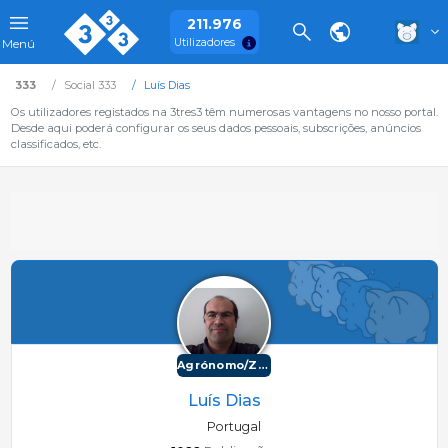
211.976
Utilizadores
Menú
333
Social 333
Luís Dias
Os utilizadores registados na 3tres3 têm numerosas vantagens no nosso portal.
Desde aqui poderá configurar os seus dados pessoais, subscrições, anúncios
classificados, etc.
Agrónomo/Zootécnico
Luís Dias
Portugal