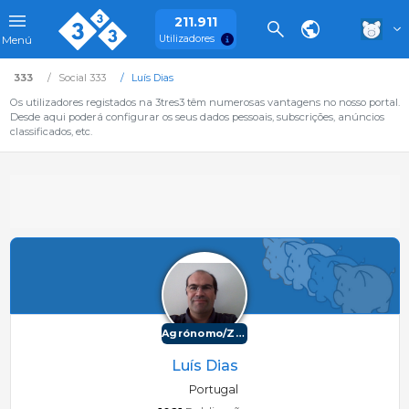
211.911
Utilizadores
Menú
333
Social 333
Luís Dias
Os utilizadores registados na 3tres3 têm numerosas vantagens no nosso portal.
Desde aqui poderá configurar os seus dados pessoais, subscrições, anúncios
classificados, etc.
Agrónomo/Zootécnico
Luís Dias
Portugal