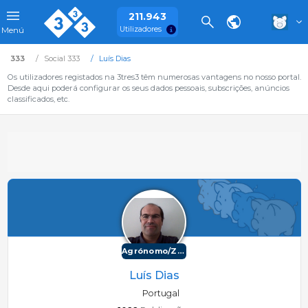
211.943
Utilizadores
Menú
333
Social 333
Luís Dias
Os utilizadores registados na 3tres3 têm numerosas vantagens no nosso portal.
Desde aqui poderá configurar os seus dados pessoais, subscrições, anúncios
classificados, etc.
Agrónomo/Zootécnico
Luís Dias
Portugal