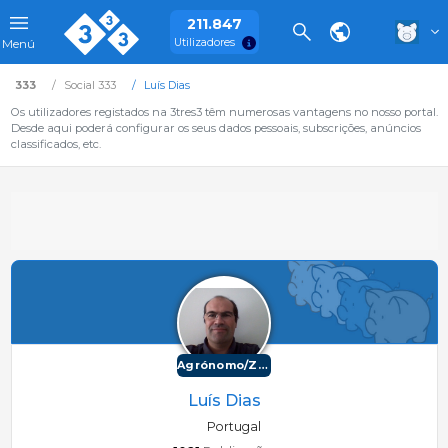
211.847
Utilizadores
Menú
333
Social 333
Luís Dias
Os utilizadores registados na 3tres3 têm numerosas vantagens no nosso portal.
Desde aqui poderá configurar os seus dados pessoais, subscrições, anúncios
classificados, etc.
Agrónomo/Zootécnico
Luís Dias
Portugal