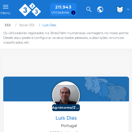
211.943
Utilizadores
Menú
333
Social 333
Luís Dias
Os utilizadores registados na 3tres3 têm numerosas vantagens no nosso portal.
Desde aqui poderá configurar os seus dados pessoais, subscrições, anúncios
classificados, etc.
Agrónomo/Zootécnico
Luís Dias
Portugal