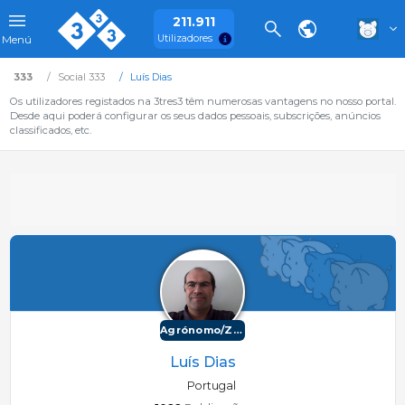
211.911
Utilizadores
Menú
333
Social 333
Luís Dias
Os utilizadores registados na 3tres3 têm numerosas vantagens no nosso portal.
Desde aqui poderá configurar os seus dados pessoais, subscrições, anúncios
classificados, etc.
Agrónomo/Zootécnico
Luís Dias
Portugal