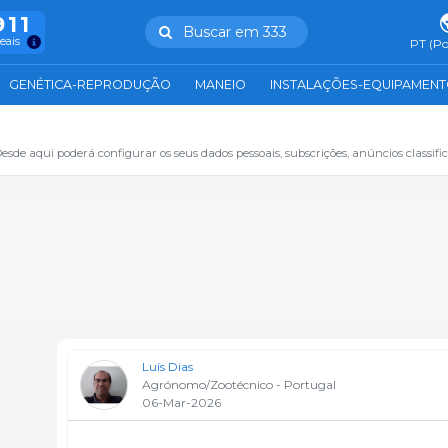
911
Buscar em 333
reais
PT (Po
GENÉTICA-REPRODUÇÃO
MANEIO
INSTALAÇÕES-EQUIPAMEN
sde aqui poderá configurar os seus dados pessoais, subscrições, anúncios classifica
Luís Dias
Agrónomo/Zootécnico - Portugal
06-Mar-2026