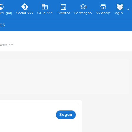
rtugal)
Social 333
Guia 333
Eventos
Formação
333shop
login
TOS
dos, etc.
Seguir