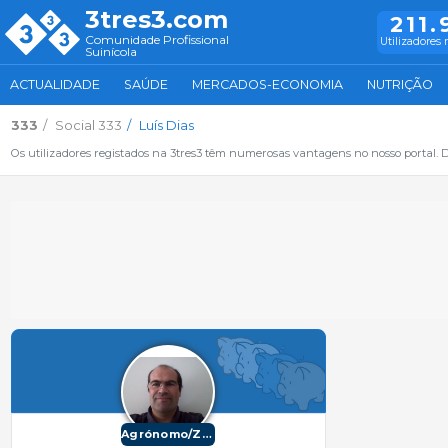
3tres3.com
211.
Comunidade Profissional
Utilizadores 
Suinícola
ACTUALIDADE
SAÚDE
MERCADOS-ECONOMIA
NUTRIÇÃO
333
Social 333
Luís Dias
Os utilizadores registados na 3tres3 têm numerosas vantagens no nosso portal. De
Agrónomo/Zootécnico