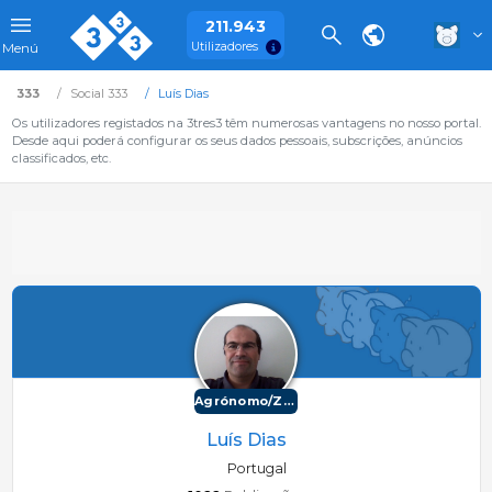
211.943
Utilizadores
Menú
333
Social 333
Luís Dias
Os utilizadores registados na 3tres3 têm numerosas vantagens no nosso portal.
Desde aqui poderá configurar os seus dados pessoais, subscrições, anúncios
classificados, etc.
Agrónomo/Zootécnico
Luís Dias
Portugal