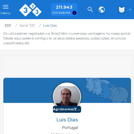
211.943
Utilizadores
Menú
333
Social 333
Luís Dias
Os utilizadores registados na 3tres3 têm numerosas vantagens no nosso portal.
Desde aqui poderá configurar os seus dados pessoais, subscrições, anúncios
classificados, etc.
Agrónomo/Zootécnico
Luís Dias
Portugal