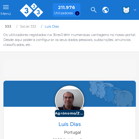
211.976
Utilizadores
Menú
333
Social 333
Luís Dias
Os utilizadores registados na 3tres3 têm numerosas vantagens no nosso portal.
Desde aqui poderá configurar os seus dados pessoais, subscrições, anúncios
classificados, etc.
Agrónomo/Zootécnico
Luís Dias
Portugal