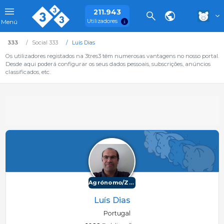
211.943
Utilizadores
Menú
333
Social 333
Luís Dias
Os utilizadores registados na 3tres3 têm numerosas vantagens no nosso portal.
Desde aqui poderá configurar os seus dados pessoais, subscrições, anúncios
classificados, etc.
Agrónomo/Zootécnico
Luís Dias
Portugal