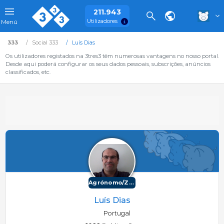
211.943
Utilizadores
Menú
333
Social 333
Luís Dias
Os utilizadores registados na 3tres3 têm numerosas vantagens no nosso portal.
Desde aqui poderá configurar os seus dados pessoais, subscrições, anúncios
classificados, etc.
Agrónomo/Zootécnico
Luís Dias
Portugal