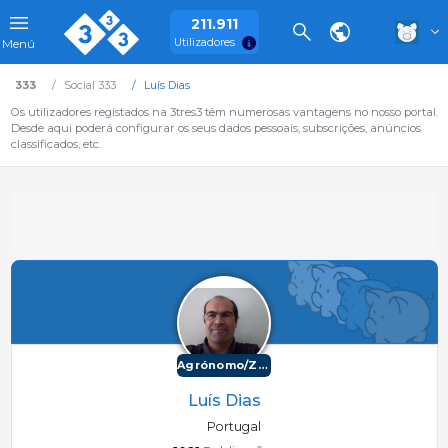
211.911
Utilizadores
Menú
333
Social 333
Luís Dias
Os utilizadores registados na 3tres3 têm numerosas vantagens no nosso portal.
Desde aqui poderá configurar os seus dados pessoais, subscrições, anúncios
classificados, etc.
Agrónomo/Zootécnico
Luís Dias
Portugal