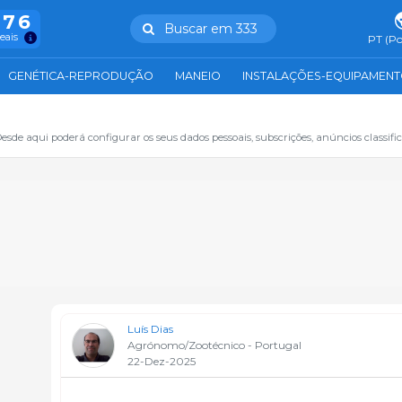
976
Buscar em 333
reais
PT (Po
GENÉTICA-REPRODUÇÃO
MANEIO
INSTALAÇÕES-EQUIPAMEN
sde aqui poderá configurar os seus dados pessoais, subscrições, anúncios classifica
Luís Dias
Agrónomo/Zootécnico - Portugal
22-Dez-2025