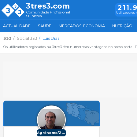
3tres3.com
211.
Comunidade Profissional
Utilizadores 
Suinícola
ACTUALIDADE
SAÚDE
MERCADOS-ECONOMIA
NUTRIÇÃO
333
Social 333
Luís Dias
Os utilizadores registados na 3tres3 têm numerosas vantagens no nosso portal. De
Agrónomo/Zootécnico