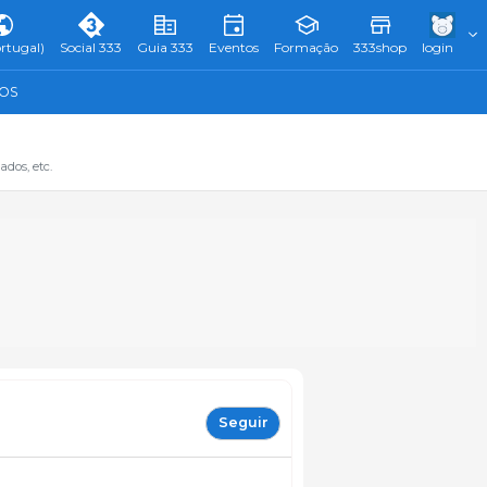
rtugal)
Social 333
Guia 333
Eventos
Formação
333shop
login
TOS
dos, etc.
Seguir