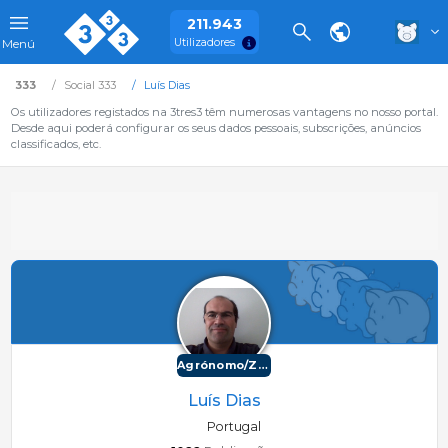
211.943
Utilizadores
Menú
333
Social 333
Luís Dias
Os utilizadores registados na 3tres3 têm numerosas vantagens no nosso portal.
Desde aqui poderá configurar os seus dados pessoais, subscrições, anúncios
classificados, etc.
Agrónomo/Zootécnico
Luís Dias
Portugal