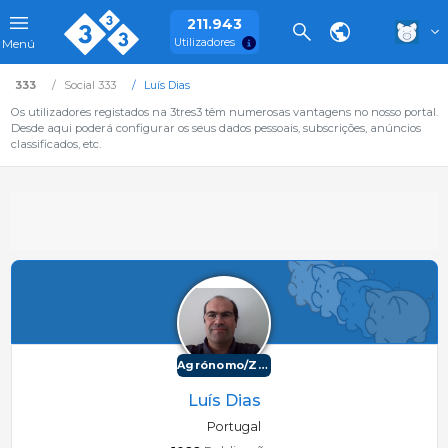
211.943
Utilizadores
Menú
333
Social 333
Luís Dias
Os utilizadores registados na 3tres3 têm numerosas vantagens no nosso portal.
Desde aqui poderá configurar os seus dados pessoais, subscrições, anúncios
classificados, etc.
Agrónomo/Zootécnico
Luís Dias
Portugal