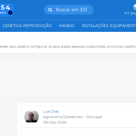
754
Buscar em 333
reais
PT (Po
GENÉTICA-REPRODUÇÃO
MANEIO
INSTALAÇÕES-EQUIPAMEN
sde aqui poderá configurar os seus dados pessoais, subscrições, anúncios classifica
Luís Dias
Agrónomo/Zootécnico - Portugal
05-Dez-2025