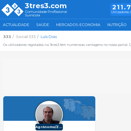
3tres3.com
211.
Comunidade Profissional
Utilizadores 
Suinícola
ACTUALIDADE
SAÚDE
MERCADOS-ECONOMIA
NUTRIÇÃO
333
Social 333
Luís Dias
Os utilizadores registados na 3tres3 têm numerosas vantagens no nosso portal. De
Agrónomo/Zootécnico