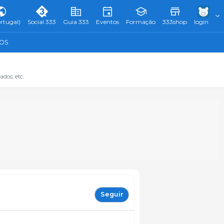
rtugal)
Social 333
Guia 333
Eventos
Formação
333shop
login
TOS
dos, etc.
Seguir