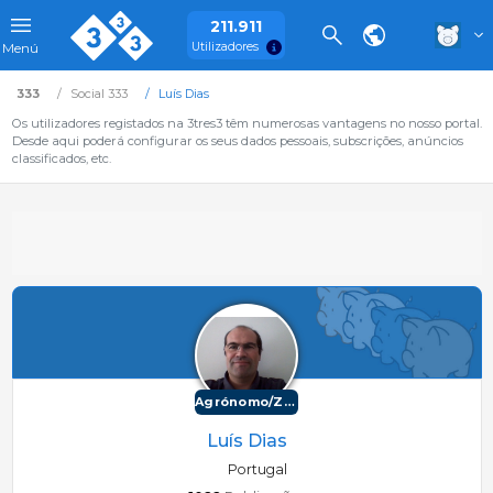
211.911
Utilizadores
Menú
333
Social 333
Luís Dias
Os utilizadores registados na 3tres3 têm numerosas vantagens no nosso portal.
Desde aqui poderá configurar os seus dados pessoais, subscrições, anúncios
classificados, etc.
Agrónomo/Zootécnico
Luís Dias
Portugal