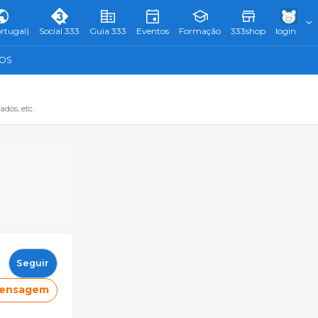
rtugal)
Social 333
Guia 333
Eventos
Formação
333shop
login
TOS
dos, etc.
Seguir
mensagem