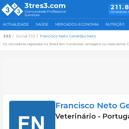
3tres3.com
211.
Comunidade Profissional
Utilizadores 
Suinícola
ACTUALIDADE
SAÚDE
MERCADOS-ECONOMIA
NUTRIÇÃO
333
Social 333
Francisco Neto Geraldes Neto
Os utilizadores registados na 3tres3 têm numerosas vantagens no nosso portal. De
Francisco Neto G
Veterinário - Portug