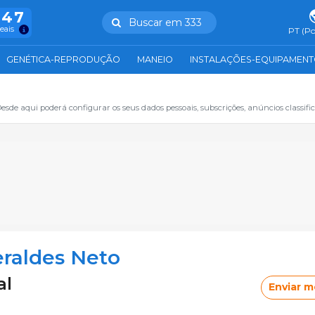
847
Buscar em 333
reais
PT (Po
GENÉTICA-REPRODUÇÃO
MANEIO
INSTALAÇÕES-EQUIPAMEN
sde aqui poderá configurar os seus dados pessoais, subscrições, anúncios classifica
eraldes Neto
al
Enviar 