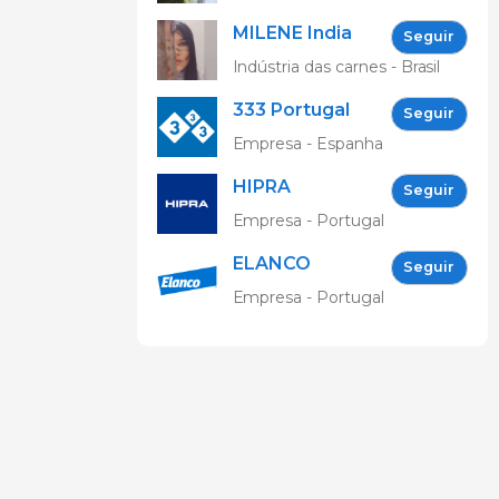
Claudinha
MILENE India
Seguir
Indústria das carnes - Brasil
333 Portugal
Seguir
Empresa - Espanha
HIPRA
Seguir
Animal
Empresa - Portugal
Health, Lda
ELANCO
Seguir
ANIMAL
Empresa - Portugal
HEALTH