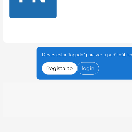
Deves estar "logado" para ver o perfil públic
Regista-te
login