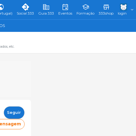
rtugal)
Social 333
Guia 333
Eventos
Formação
333shop
login
TOS
dos, etc.
Seguir
mensagem