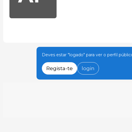
Deves estar "logado" para ver o perfil públic
Regista-te
login