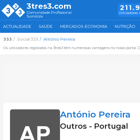
3tres3.com
211.
Comunidade Profissional
Utilizadores 
Suinícola
ACTUALIDADE
SAÚDE
MERCADOS-ECONOMIA
NUTRIÇÃO
333
Social 333
António Pereira
Os utilizadores registados na 3tres3 têm numerosas vantagens no nosso portal. De
António Pereira
Outros - Portugal