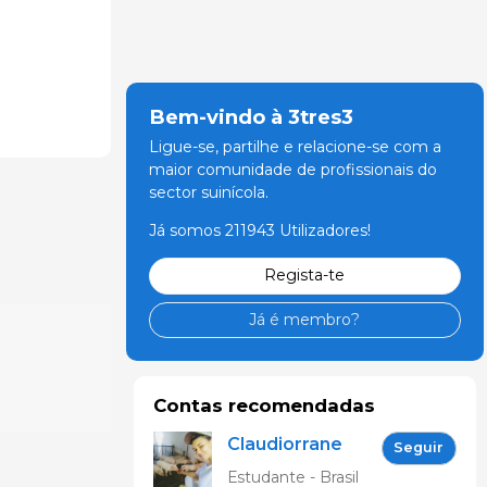
Bem-vindo à 3tres3
Ligue-se, partilhe e relacione-se com a
maior comunidade de profissionais do
sector suinícola.
Já somos 211943 Utilizadores!
Regista-te
Já é membro?
Contas recomendadas
Claudiorrane
Seguir
maria
Estudante - Brasil