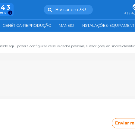
943
Buscar em 333
reais
PT (Po
GENÉTICA-REPRODUÇÃO
MANEIO
INSTALAÇÕES-EQUIPAMEN
sde aqui poderá configurar os seus dados pessoais, subscrições, anúncios classifica
Enviar 