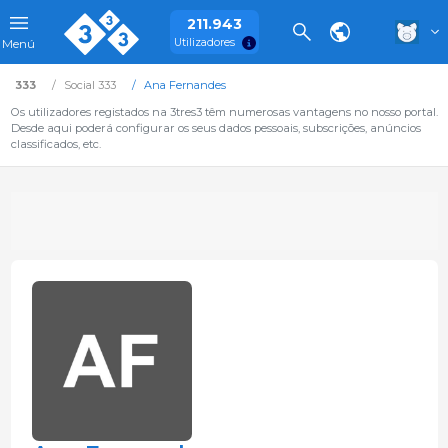
211.943
Utilizadores
Menú
333
Social 333
Ana Fernandes
Os utilizadores registados na 3tres3 têm numerosas vantagens no nosso portal.
Desde aqui poderá configurar os seus dados pessoais, subscrições, anúncios
classificados, etc.