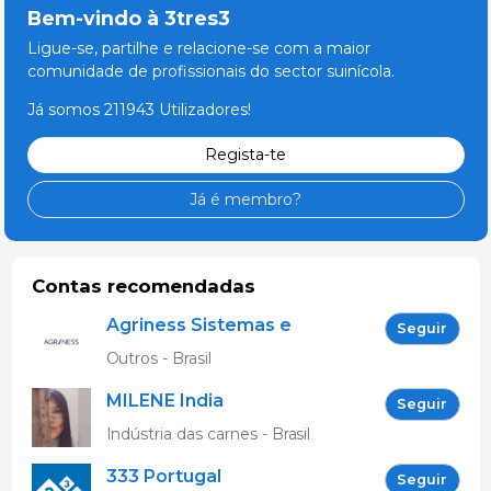
Bem-vindo à 3tres3
Ligue-se, partilhe e relacione-se com a maior
comunidade de profissionais do sector suinícola.
Já somos 211943 Utilizadores!
Regista-te
Já é membro?
Contas recomendadas
Agriness Sistemas e
Seguir
Tecnologias de
Outros - Brasil
Informação
MILENE India
Seguir
Indústria das carnes - Brasil
333 Portugal
Seguir