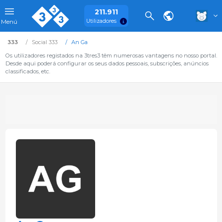
211.911
Utilizadores
Menú
333
Social 333
An Ga
Os utilizadores registados na 3tres3 têm numerosas vantagens no nosso portal.
Desde aqui poderá configurar os seus dados pessoais, subscrições, anúncios
classificados, etc.