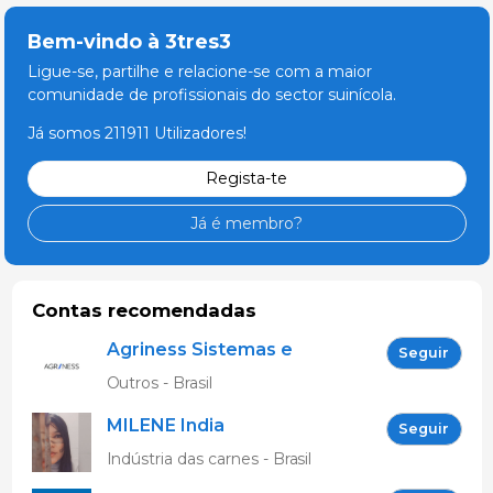
Bem-vindo à 3tres3
Ligue-se, partilhe e relacione-se com a maior
comunidade de profissionais do sector suinícola.
Já somos 211911 Utilizadores!
Regista-te
Já é membro?
Contas recomendadas
Agriness Sistemas e
Seguir
Tecnologias de
Outros - Brasil
Informação
MILENE India
Seguir
Indústria das carnes - Brasil