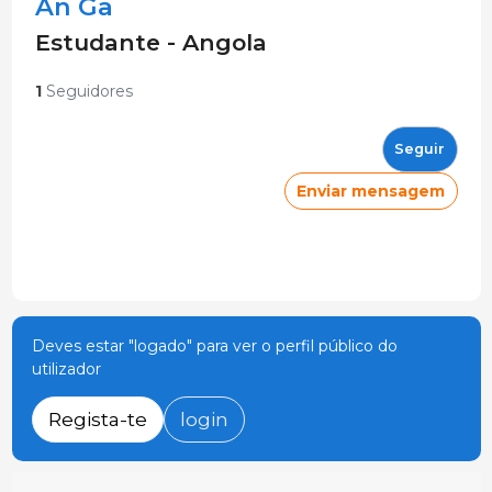
An Ga
Estudante - Angola
1
Seguidores
Seguir
Enviar mensagem
Deves estar "logado" para ver o perfil público do
utilizador
Regista-te
login