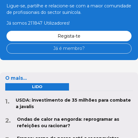
Ligue-se, partilhe e relacione-se com a maior comunidade
de profissionais do sector suinícola.
Já somos 211847 Utilizadores!
Regista-te
Já é membro?
O mais...
LIDO
USDA: investimento de 35 milhões para combate
a javalis
Ondas de calor na engorda: reprogramar as
refeições ou racionar?