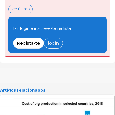
ver último
faz login e inscreve-te na lista
Regista-te
login
Artigos relacionados