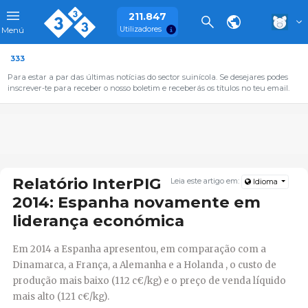
211.847
Utilizadores
Menú
333
Para estar a par das últimas notícias do sector suinícola. Se desejares podes
inscrever-te para receber o nosso boletim e receberás os títulos no teu email.
Relatório InterPIG
Leia este artigo em:
Idioma
2014: Espanha novamente em
liderança económica
Em 2014
a Espanha apresentou, em comparação com a
Dinamarca, a França, a Alemanha e a Holanda , o custo de
produção mais baixo (112 c€/kg) e o preço de venda líquido
mais alto (121 c€/kg).