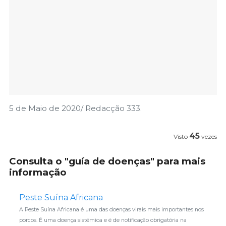
5 de Maio de 2020/ Redacção 333.
45
Visto
vezes
Consulta o "guía de doenças" para mais
informação
Peste Suína Africana
A Peste Suína Africana é uma das doenças virais mais importantes nos
porcos. É uma doença sistémica e é de notificação obrigatória na