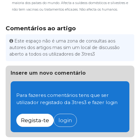
maioria dos países do mundo. Afecta a suídeos domésticos e silvestres e
não tem vacinas ou tratamentos eficazes. Não afecta os humanos.
Comentários ao artigo
Este espaço não é uma zona de consultas aos
autores dos artigos mas sim um local de discussão
aberto a todos os utilizadores de 3tres3
Insere um novo comentário
Para fazeres comentários tens que ser
utilizador registado da 3tres3 e fazer login
Regista-te
login