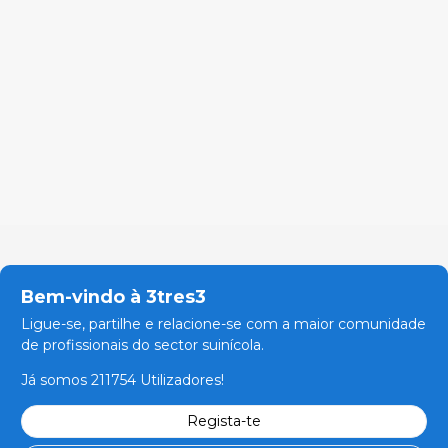
Bem-vindo à 3tres3
Ligue-se, partilhe e relacione-se com a maior comunidade
de profissionais do sector suinícola.
Já somos 211754 Utilizadores!
Regista-te