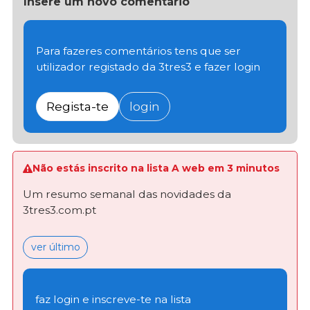
Insere um novo comentário
Para fazeres comentários tens que ser
utilizador registado da 3tres3 e fazer login
Regista-te
login
Não estás inscrito na lista A web em 3 minutos
Um resumo semanal das novidades da
3tres3.com.pt
ver último
faz login e inscreve-te na lista