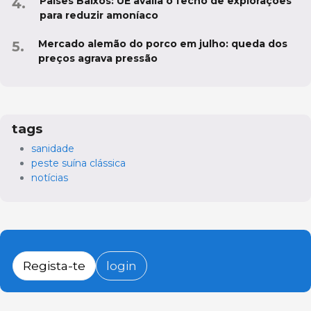
Países Baixos: UE avalia o fecho de explorações
para reduzir amoníaco
Mercado alemão do porco em julho: queda dos
preços agrava pressão
tags
sanidade
peste suína clássica
notícias
Regista-te
login