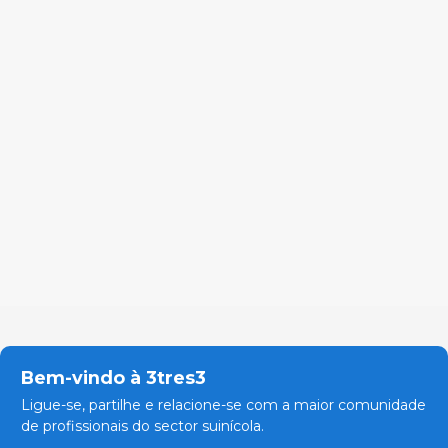
Bem-vindo à 3tres3
Ligue-se, partilhe e relacione-se com a maior comunidade
de profissionais do sector suinícola.