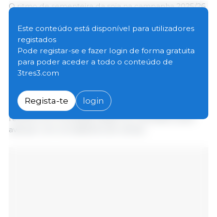
O ritmo de sementeira da soja na campanha 2025/26
continua abaixo do registado na temporada passada.
Segundo os investigadores do Cepea, este cenário é
Este conteúdo está disponível para utilizadores
reflexo da distribuição irregular das chuvas em
registados
grande parte do território brasileiro nos últimos três
Pode registar-se e fazer login de forma gratuita
meses.
para poder aceder a todo o conteúdo de
3tres3.com
No Sul do País, o excesso de humidade ainda tem
limitado o acesso às terras. Já no Centro-Oeste e no
Regista-te
login
Matopiba, a distribuição desigual das precipitações
resultou em humidade abaixo do necessário para
avançar com os trabalhos de campo.