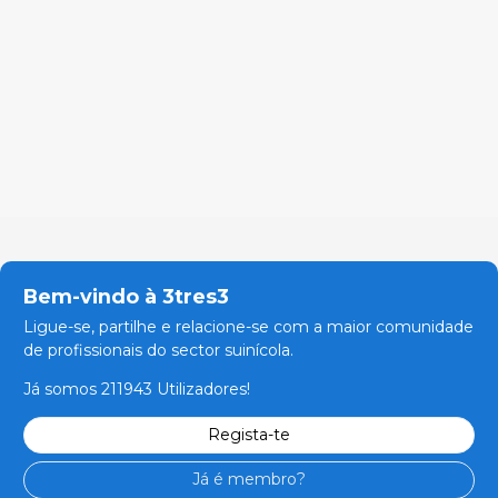
Bem-vindo à 3tres3
Ligue-se, partilhe e relacione-se com a maior comunidade
de profissionais do sector suinícola.
Já somos 211943 Utilizadores!
Regista-te
Já é membro?