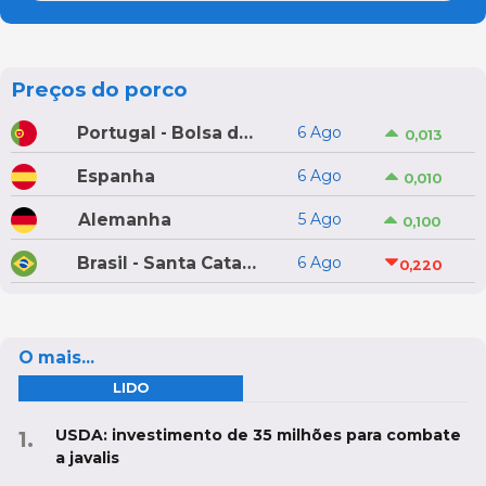
Preços do porco
Portugal - Bolsa do Porco do Montijo
6 Ago
0,013
Espanha
6 Ago
0,010
Alemanha
5 Ago
0,100
Brasil - Santa Catarina
6 Ago
0,220
O mais...
LIDO
USDA: investimento de 35 milhões para combate
a javalis