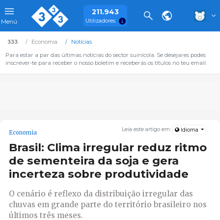
211.943
Utilizadores
Menú
333
Economia
Notícias
Para estar a par das últimas notícias do sector suinícola. Se desejares podes
inscrever-te para receber o nosso boletim e receberás os títulos no teu email.
Leia este artigo em:
Idioma
Economia
Brasil: Clima irregular reduz ritmo
de sementeira da soja e gera
incerteza sobre produtividade
O cenário é reflexo da distribuição irregular das
chuvas em grande parte do território brasileiro nos
últimos três meses.