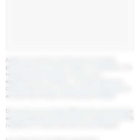
Apesar do aumento recente dos acumulados
pluviométricos no Centro-Oeste e no Matopiba e da
redução dos volumes de chuvas no Sul –
especialmente no Paraná –, os colaboradores do
Cepea indicam que o cenário é de incerteza quanto
ao potencial produtivo da campanha 2025/26.
De acordo com a Conab, 78% da área nacional havia
sido semeada até 22 de Novembro, abaixo dos 83,3%
registados no mesmo período do ano passado.