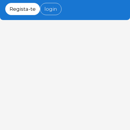
Regista-te
login