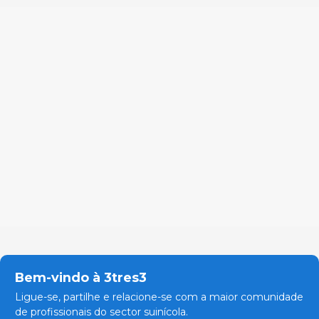
Bem-vindo à 3tres3
Ligue-se, partilhe e relacione-se com a maior comunidade
de profissionais do sector suinícola.