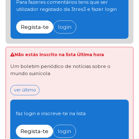
Para fazeres comentários tens que ser
utilizador registado da 3tres3 e fazer login
Regista-te
login
Não estás inscrito na lista Última hora
Um boletim periódico de notícias sobre o
mundo suinícola
ver último
faz login e inscreve-te na lista
Regista-te
login