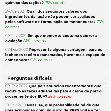
químico das rações?
75% corretas
27-Abr-2021
Quall dos seguintes valores dos
ingredientes da ração não podem ser avaliados
pelos software de formulação ao menor custo?
73%
corretas
09-Fev-2021
Em que momento costuma ocorrer a
ovulação
81% corretas
07-Dez-2020
Representa alguma vantagem, para os
lechones recém desmamados, haver mais espaço de
comedouro?
91% corretas
Perguntas difíceis
08-Fev-2022
Que país anunciou recentemente que
reduzirá as taxas aduaneiras para a carne de porco
proveniente dos EUA?
29% corretas
19-Fev-2019
Nos EUA, que probabilidade há de que
uma exploração com um surto de PRRS volte a ter