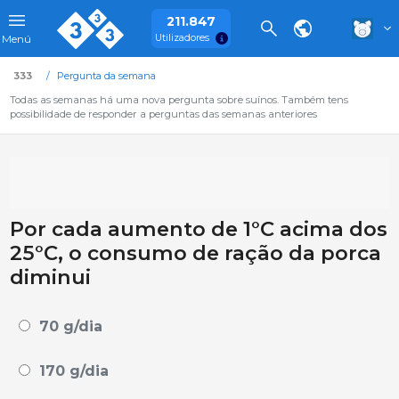
211.847
Utilizadores
Menú
333
Pergunta da semana
Todas as semanas há uma nova pergunta sobre suínos. Também tens
possibilidade de responder a perguntas das semanas anteriores
Por cada aumento de 1°C acima dos
25°C, o consumo de ração da porca
diminui
70 g/dia
170 g/dia