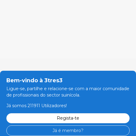
Bem-vindo à 3tres3
Ligue-se, partilhe e relacione-se com a maior comunidade
de profissionais do sector suinícola.
Já somos 211911 Utilizadores!
Regista-te
Já é membro?