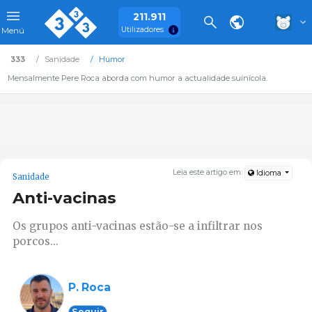
211.911
Utilizadores
Menú
333
Sanidade
Humor
Mensalmente Pere Roca aborda com humor a actualidade suinícola.
Leia este artigo em:
Idioma
Sanidade
Anti-vacinas
Os grupos anti-vacinas estão-se a infiltrar nos
porcos...
P. Roca
Seguir