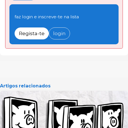
faz login e inscreve-te na lista
Regista-te
login
Artigos relacionados