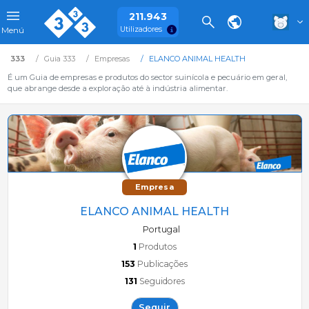
211.943
Utilizadores
Menú
333
Guia 333
Empresas
ELANCO ANIMAL HEALTH
É um Guia de empresas e produtos do sector suinícola e pecuário em geral,
que abrange desde a exploração até à indústria alimentar.
Empresa
ELANCO ANIMAL HEALTH
Portugal
1
Produtos
153
Publicações
131
Seguidores
Seguir