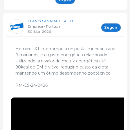
ELANCO ANIMAL HEALTH
Empresa - Portugal
Seguir
30-Mar-2026
Hemicell XT interrompe a resposta imunitária aos
ꞵ-mananos, e o gasto energético relacionado.
Utilizando um valor de matriz energética até
90kcal de EM é viável reduzir o custo da dieta
mantendo um ótimo desempenho zootécnico.
PM-ES-24-0426