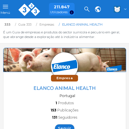
211.847
Utilizadores
Menú
333
Guia 333
Empresas
ELANCO ANIMAL HEALTH
É um Guia de empresas e produtos do sector suinícola e pecuário em geral,
que abrange desde a exploração até à indústria alimentar.
Empresa
ELANCO ANIMAL HEALTH
Portugal
1
Produtos
153
Publicações
131
Seguidores
Seguir