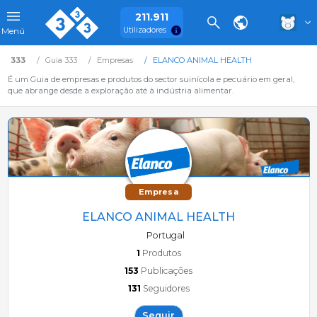
211.911
Utilizadores
Menú
333
Guia 333
Empresas
ELANCO ANIMAL HEALTH
É um Guia de empresas e produtos do sector suinícola e pecuário em geral,
que abrange desde a exploração até à indústria alimentar.
Empresa
ELANCO ANIMAL HEALTH
Portugal
1
Produtos
153
Publicações
131
Seguidores
Seguir