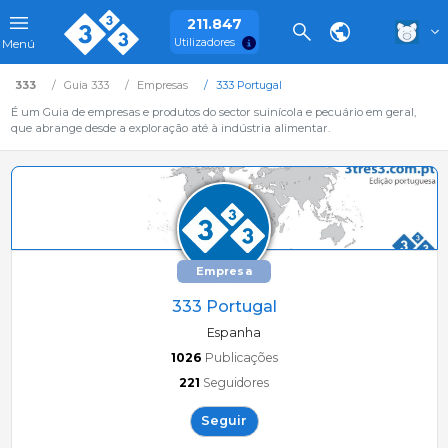
211.847
Utilizadores
Menú
333
Guia 333
Empresas
333 Portugal
É um Guia de empresas e produtos do sector suinícola e pecuário em geral,
que abrange desde a exploração até à indústria alimentar.
Empresa
333 Portugal
Espanha
1026
Publicações
221
Seguidores
Seguir