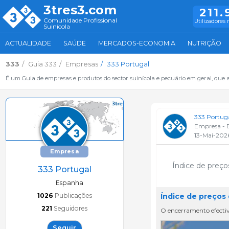
3tres3.com
211.
Comunidade Profissional
Utilizadores 
Suinícola
ACTUALIDADE
SAÚDE
MERCADOS-ECONOMIA
NUTRIÇÃO
333
Guia 333
Empresas
333 Portugal
É um Guia de empresas e produtos do sector suinícola e pecuário em geral, que 
333 Portug
Empresa - 
13-Mai-202
Empresa
Índice de preç
333 Portugal
Espanha
1026
Publicações
Índice de preços
221
Seguidores
O encerramento efectivo
Seguir