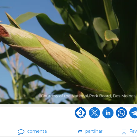
comenta
partilhar
Fav