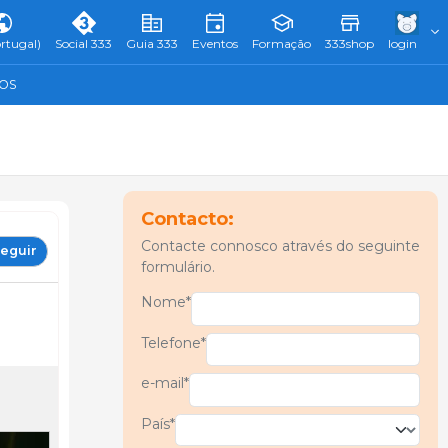
rtugal)
Social 333
Guia 333
Eventos
Formação
333shop
login
TOS
Contacto:
Contacte connosco através do seguinte
eguir
formulário.
Nome*
Telefone*
e-mail*
País*