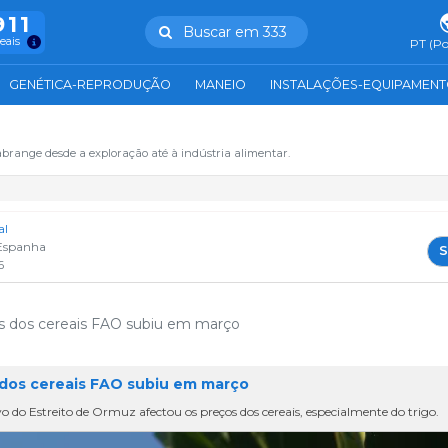
911
Buscar em 333
reais
PT (Po
GENÉTICA-REPRODUÇÃO
MANEIO
INSTALAÇÕES-EQUIPAMEN
abrange desde a exploração até à indústria alimentar.
al
Espanha
S
6
os dos cereais FAO subiu em março
 dos cereais FAO subiu em março
 do Estreito de Ormuz afectou os preços dos cereais, especialmente do trigo.