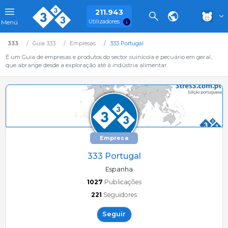
211.943
Utilizadores
Menú
333
Guia 333
Empresas
333 Portugal
É um Guia de empresas e produtos do sector suinícola e pecuário em geral,
que abrange desde a exploração até à indústria alimentar.
Empresa
333 Portugal
Espanha
1027
Publicações
221
Seguidores
Seguir