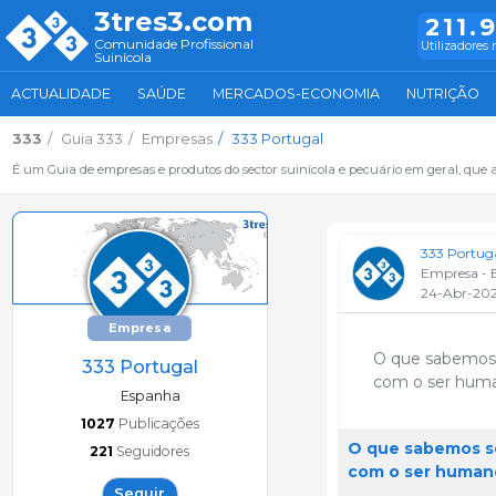
3tres3.com
211.
Comunidade Profissional
Utilizadores 
Suinícola
ACTUALIDADE
SAÚDE
MERCADOS-ECONOMIA
NUTRIÇÃO
333
Guia 333
Empresas
333 Portugal
É um Guia de empresas e produtos do sector suinícola e pecuário em geral, que 
333 Portug
Empresa - 
24-Abr-20
Empresa
O que sabemos s
333 Portugal
com o ser hum
Espanha
1027
Publicações
O que sabemos so
221
Seguidores
com o ser human
Seguir