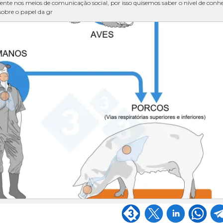
sente nos meios de comunicação social, por isso quisemos saber o nível de con
sobre o papel da gr