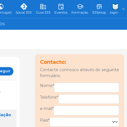
rtugal)
Social 333
Guia 333
Eventos
Formação
333shop
login
TOS
Contacto:
Contacte connosco através do seguinte
eguir
formulário.
Nome*
o
Telefone*
e-mail*
lação
País*