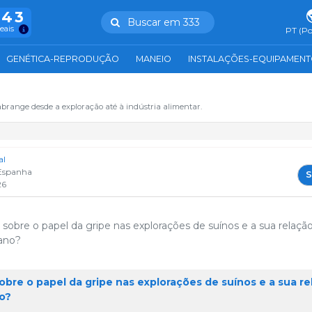
943
Buscar em 333
reais
PT (Po
GENÉTICA-REPRODUÇÃO
MANEIO
INSTALAÇÕES-EQUIPAMEN
abrange desde a exploração até à indústria alimentar.
al
Espanha
S
26
obre o papel da gripe nas explorações de suínos e a sua relaçã
ano?
bre o papel da gripe nas explorações de suínos e a sua re
o?