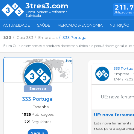
3tres3.com
211.
Comunidade Profissional
Utilizadores 
Suinícola
ACTUALIDADE
SAÚDE
MERCADOS-ECONOMIA
NUTRIÇÃO
333
Guia 333
Empresas
333 Portugal
É um Guia de empresas e produtos do sector suinícola e pecuário em geral, que 
333 Portug
Empresa - 
17-Mar-202
Empresa
UE: nova ferram
333 Portugal
Espanha
1025
Publicações
UE: nova ferrame
221
Seguidores
Esta nova ferramenta i
riscos para a segurança
Seguir