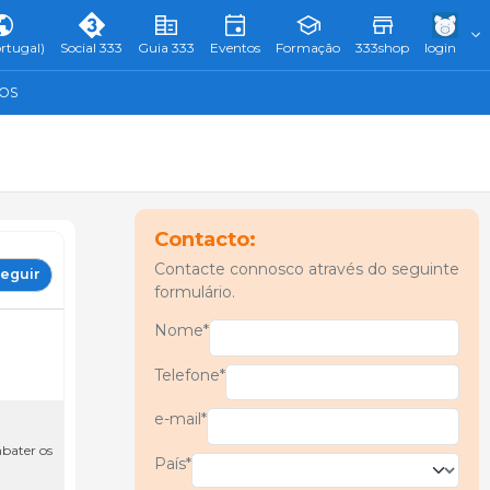
rtugal)
Social 333
Guia 333
Eventos
Formação
333shop
login
TOS
Contacto:
Contacte connosco através do seguinte
eguir
formulário.
Nome*
Telefone*
e-mail*
mbater os
País*