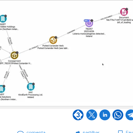
comenta
partilhar
Fav