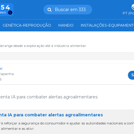
754
Buscar em 333
reais
PT (Po
GENÉTICA-REPRODUÇÃO
MANEIO
INSTALAÇÕES-EQUIPAMEN
abrange desde a exploração até à indústria alimentar.
al
Espanha
S
6
enta IA para combater alertas agroalimentares
nta IA para combater alertas agroalimentares
rá reforçar a segurança do consumidor e ajudar as autoridades nacionais a co
 alimentar e as ativi