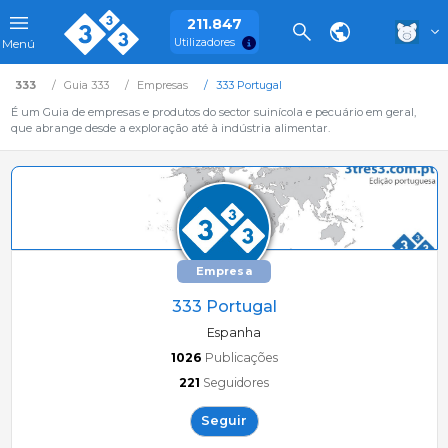
211.847
Utilizadores
Menú
333
Guia 333
Empresas
333 Portugal
É um Guia de empresas e produtos do sector suinícola e pecuário em geral,
que abrange desde a exploração até à indústria alimentar.
Empresa
333 Portugal
Espanha
1026
Publicações
221
Seguidores
Seguir