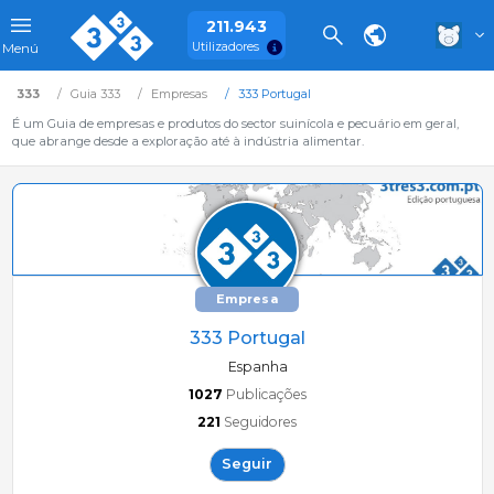
211.943
Utilizadores
Menú
333
Guia 333
Empresas
333 Portugal
É um Guia de empresas e produtos do sector suinícola e pecuário em geral,
que abrange desde a exploração até à indústria alimentar.
Empresa
333 Portugal
Espanha
1027
Publicações
221
Seguidores
Seguir