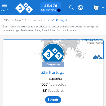
211.976
Utilizadores
Menú
333
Guia 333
Empresas
333 Portugal
É um Guia de empresas e produtos do sector suinícola e pecuário em geral,
que abrange desde a exploração até à indústria alimentar.
Empresa
333 Portugal
Espanha
1027
Publicações
221
Seguidores
Seguir