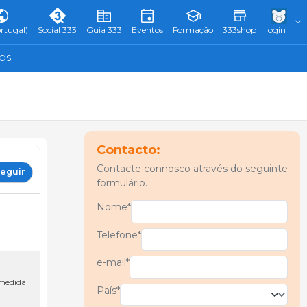
rtugal)
Social 333
Guia 333
Eventos
Formação
333shop
login
TOS
Contacto:
Contacte connosco através do seguinte
eguir
formulário.
Nome*
Telefone*
e-mail*
 medida
País*