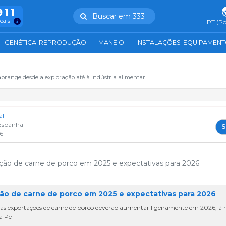
911
Buscar em 333
reais
PT (Po
GENÉTICA-REPRODUÇÃO
MANEIO
INSTALAÇÕES-EQUIPAMEN
abrange desde a exploração até à indústria alimentar.
al
Espanha
S
6
ução de carne de porco em 2025 e expectativas para 2026
ção de carne de porco em 2025 e expectativas para 2026
 as exportações de carne de porco deverão aumentar ligeiramente em 2026, à
a Pe