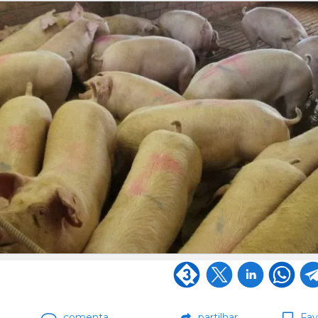
comenta
partilhar
Fav