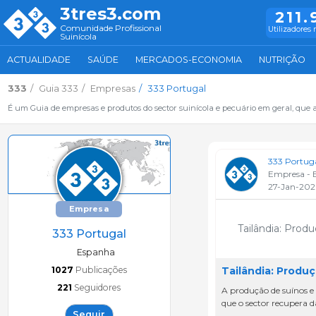
3tres3.com
211.
Comunidade Profissional
Utilizadores 
Suinícola
ACTUALIDADE
SAÚDE
MERCADOS-ECONOMIA
NUTRIÇÃO
333
Guia 333
Empresas
333 Portugal
É um Guia de empresas e produtos do sector suinícola e pecuário em geral, que 
333 Portug
Empresa - 
27-Jan-202
Empresa
Tailândia: Prod
333 Portugal
Espanha
1027
Publicações
Tailândia: Produ
221
Seguidores
A produção de suínos e
que o sector recupera d
Seguir