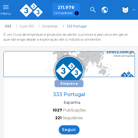
211.976
Utilizadores
Menú
333
Guia 333
Empresas
333 Portugal
É um Guia de empresas e produtos do sector suinícola e pecuário em geral,
que abrange desde a exploração até à indústria alimentar.
Empresa
333 Portugal
Espanha
1027
Publicações
221
Seguidores
Seguir