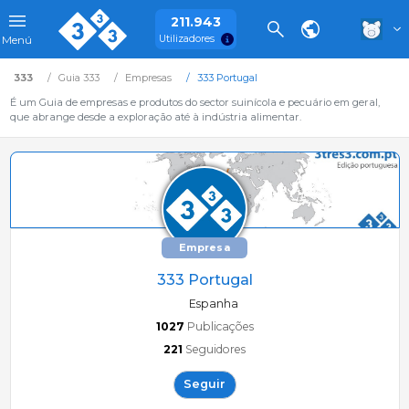
211.943
Utilizadores
Menú
333
Guia 333
Empresas
333 Portugal
É um Guia de empresas e produtos do sector suinícola e pecuário em geral,
que abrange desde a exploração até à indústria alimentar.
Empresa
333 Portugal
Espanha
1027
Publicações
221
Seguidores
Seguir