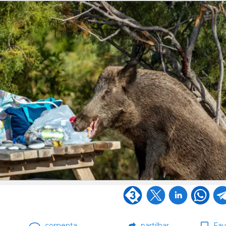
comenta
partilhar
Fav