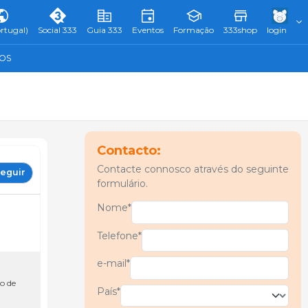
rtugal)
Social 333
Guia 333
Eventos
Formação
333shop
login
TOS
Contacto:
Contacte connosco através do seguinte
eguir
formulário.
Nome*
Telefone*
e-mail*
lo de
País*