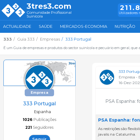
3tres3.com
211.
Comunidade Profissional
Utilizadores 
Suinícola
ACTUALIDADE
SAÚDE
MERCADOS-ECONOMIA
NUTRIÇÃO
333
Guia 333
Empresas
333 Portugal
É um Guia de empresas e produtos do sector suinícola e pecuário em geral, que 
333 Portug
Empresa - 
16-Dez-202
Empresa
PSA Espanha: fo
333 Portugal
Espanha
1026
Publicações
PSA Espanha: for
221
Seguidores
As restrições são flexib
javalis na Catalunha.
Seguir