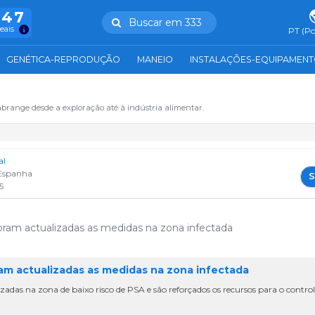
847
Buscar em 333
reais
PT (Po
GENÉTICA-REPRODUÇÃO
MANEIO
INSTALAÇÕES-EQUIPAMEN
abrange desde a exploração até à indústria alimentar.
al
Espanha
S
5
ram actualizadas as medidas na zona infectada
am actualizadas as medidas na zona infectada
ilizadas na zona de baixo risco de PSA e são reforçados os recursos para o contro